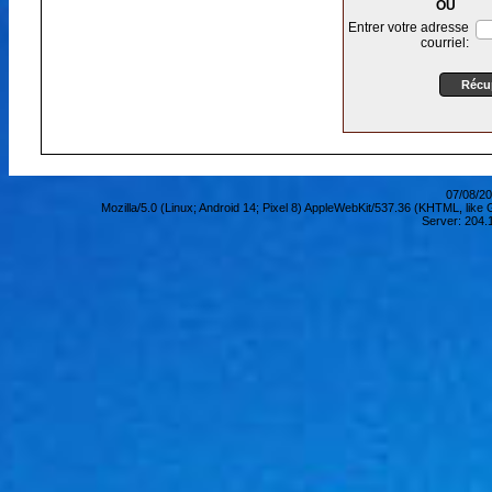
OU
Entrer votre adresse
courriel:
07/08/20
Mozilla/5.0 (Linux; Android 14; Pixel 8) AppleWebKit/537.36 (KHTML, lik
Server: 204