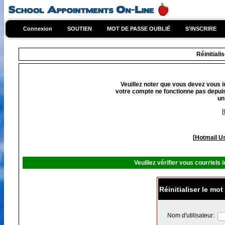
Connexion
SOUTIEN
MOT DE PASSE OUBLIÉ
S’INSCRIRE
Réinitiali
Veuillez noter que vous devez vous 
votre compte ne fonctionne pas depuis
un
[
[
Hotmail Us
Veuillez vérifier vous courriels
Réinitialiser le mo
Nom d'utilisateur: